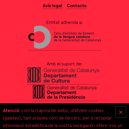
Avís legal
Contacte
Entitat adherida a:
Amb el suport de:
Atenció
: com la majoria de webs, utilitzem cookies
×
(galetes), tant pròpies com de tercers, per a recopilar
informació estadística de la vostra navegació i oferir-vos un