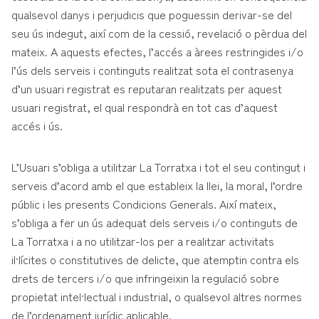
qualsevol danys i perjudicis que poguessin derivar-se del
seu ús indegut, així com de la cessió, revelació o pèrdua del
mateix. A aquests efectes, l’accés a àrees restringides i/o
l’ús dels serveis i continguts realitzat sota el contrasenya
d’un usuari registrat es reputaran realitzats per aquest
usuari registrat, el qual respondrà en tot cas d’aquest
accés i ús.
L’Usuari s’obliga a utilitzar La Torratxa i tot el seu contingut i
serveis d’acord amb el que estableix la llei, la moral, l’ordre
públic i les presents Condicions Generals. Així mateix,
s’obliga a fer un ús adequat dels serveis i/o continguts de
La Torratxa i a no utilitzar-los per a realitzar activitats
il·lícites o constitutives de delicte, que atemptin contra els
drets de tercers i/o que infringeixin la regulació sobre
propietat intel·lectual i industrial, o qualsevol altres normes
de l’ordenament jurídic aplicable.