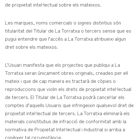
de propietat intel·lectual sobre els mateixos.
Les marques, noms comercials o signes distintius són
titularitat del Titular de La Torratxa o tercers sense que es
pugui entendre que l’accés a La Torratxa atribueixi algun
dret sobre els mateixos.
L’Usuari manifesta que els projectes que publiqui a La
Torratxa seran únicament obres originals, creades per ell
mateix i que de cap manera es tractarà de còpies o
reproduccions que violin els drets de propietat intel·lectual
de tercers. El Titular de La Torratxa podrà cancel·lar els
comptes d’aquells Usuaris que infringeixin qualsevol dret de
propietat intel·lectual de tercers. La Torratxa eliminarà els
materials constitutius de infracció de conformitat amb la
normativa de Propietat Intel·lectual i Industrial si arriba a
conèixer tal circumstància.