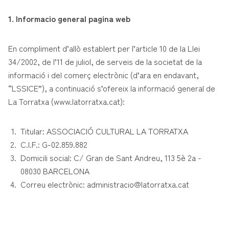
1. Informacio general pagina web
En compliment d’allò establert per l’article 10 de la Llei
34/2002, de l’11 de juliol, de serveis de la societat de la
informació i del comerç electrònic (d’ara en endavant,
“LSSICE”), a continuació s’ofereix la informació general de
La Torratxa (www.latorratxa.cat):
Titular: ASSOCIACIÓ CULTURAL LA TORRATXA
C.I.F.: G-02.859.882
Domicili social: C/ Gran de Sant Andreu, 113 5è 2a -
08030 BARCELONA
Correu electrònic: administracio@latorratxa.cat