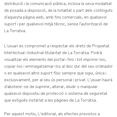
distribució i la comunicació pública, inclosa la seva modalitat
de posada a disposició, de la totalitat o part dels continguts
d'aquesta pàgina web, amb fins comercials, en qualsevol
suport i per qualsevol mitjà tècnic, sense l'autorització de
La Torratxa.
L'usuari es compromet a respectar els drets de Propietat
Intel·lectual i Industrial titularitat de La Torratxa. Podrà
visualitzar els elements del portal i fins i tot imprimir-los,
copiar-los i emmagatzemar-los al disc dur del seu ordinador
o en qualsevol altre suport físic sempre que sigui, única i
exclusivament, per al seu ús personal i privat. L'usuari haurà
d'abstenir-se de suprimir, alterar, eludir o manipular
qualsevol dispositiu de protecció o sistema de seguretat
que estigués instal·lat a les pàgines de La Torratxa.
Per aquest motiu, L'editorial, als efectes previstos a