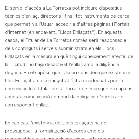
El servei d’accés a La Torratxa pot incloure dispositius
tècnics d’enllaç, directoris i fins i tot instruments de cerca
que permetin a l’Usuari accedir a d’altres pàgines i Portals
d’Internet (en endavant, “Llocs Enllaçats”). En aquests
casos, el Titular de La Torratxa només serà responsable
dels continguts i serveis subministrats en els Llocs
Enllaçats en la mesura en què tingui coneixement efectiu de
la il·licitud i no hagi desactivat l’enllaç amb la diligència
deguda. En el supòsit que l’Usuari consideri que existeix un
Lloc Enllaçat amb continguts il·lícits o inadequats podrà
comunicar-li al Titular de La Torratxa, sense que en cap cas
aquesta comunicació comporti la obligació d’enretirar el
corresponent enllaç.
En cap cas, ‘existència de Llocs Enllaçats ha de
pressuposar la formalització d’acords amb els
responsables o titulars dels mateixos, ni la recomanació,